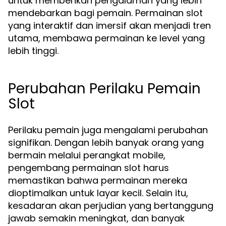
untuk memberikan pengalaman yang lebih
mendebarkan bagi pemain. Permainan slot
yang interaktif dan imersif akan menjadi tren
utama, membawa permainan ke level yang
lebih tinggi.
Perubahan Perilaku Pemain
Slot
Perilaku pemain juga mengalami perubahan
signifikan. Dengan lebih banyak orang yang
bermain melalui perangkat mobile,
pengembang permainan slot harus
memastikan bahwa permainan mereka
dioptimalkan untuk layar kecil. Selain itu,
kesadaran akan perjudian yang bertanggung
jawab semakin meningkat, dan banyak