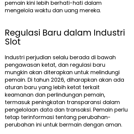
pemain kini lebih berhati-hati dalam
mengelola waktu dan uang mereka.
Regulasi Baru dalam Industri
Slot
Industri perjudian selalu berada di bawah
pengawasan ketat, dan regulasi baru
mungkin akan diterapkan untuk melindungi
pemain. Di tahun 2026, diharapkan akan ada
aturan baru yang lebih ketat terkait
keamanan dan perlindungan pemain,
termasuk peningkatan transparansi dalam
pengelolaan data dan transaksi. Pemain perlu
tetap terinformasi tentang perubahan-
perubahan ini untuk bermain dengan aman.