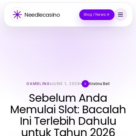
Needlecasino
Blog / News
GAMBLING
JUNE 1, 2026
Kristina Bell
K
Sebelum Anda
Memulai Slot: Bacalah
Ini Terlebih Dahulu
untuk Tahun 2026