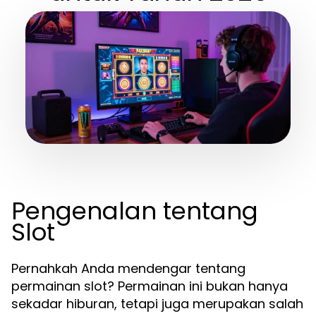
Pengenalan tentang
Slot
Pernahkah Anda mendengar tentang
permainan slot? Permainan ini bukan hanya
sekadar hiburan, tetapi juga merupakan salah