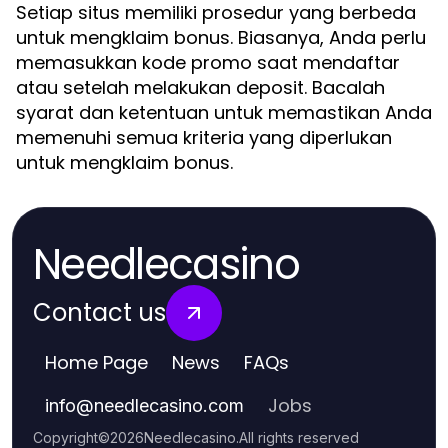
Setiap situs memiliki prosedur yang berbeda
untuk mengklaim bonus. Biasanya, Anda perlu
memasukkan kode promo saat mendaftar
atau setelah melakukan deposit. Bacalah
syarat dan ketentuan untuk memastikan Anda
memenuhi semua kriteria yang diperlukan
untuk mengklaim bonus.
Needlecasino
Contact us
Home Page
News
FAQs
Jobs
info
@
needlecasino.com
Copyright
©
2026
Needlecasino
.
All rights reserved