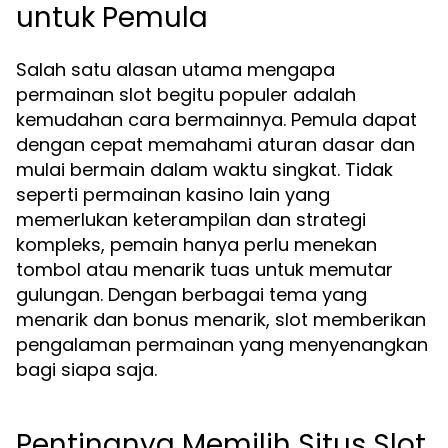
untuk Pemula
Salah satu alasan utama mengapa
permainan slot begitu populer adalah
kemudahan cara bermainnya. Pemula dapat
dengan cepat memahami aturan dasar dan
mulai bermain dalam waktu singkat. Tidak
seperti permainan kasino lain yang
memerlukan keterampilan dan strategi
kompleks, pemain hanya perlu menekan
tombol atau menarik tuas untuk memutar
gulungan. Dengan berbagai tema yang
menarik dan bonus menarik, slot memberikan
pengalaman permainan yang menyenangkan
bagi siapa saja.
Pentingnya Memilih Situs Slot