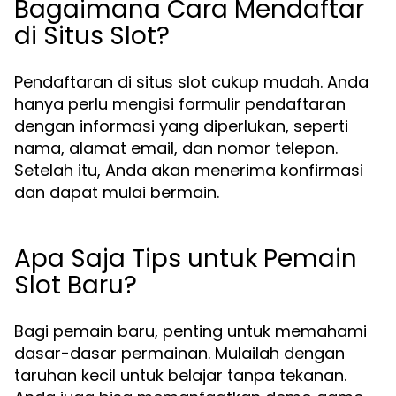
Bagaimana Cara Mendaftar
di Situs Slot?
Pendaftaran di situs slot cukup mudah. Anda
hanya perlu mengisi formulir pendaftaran
dengan informasi yang diperlukan, seperti
nama, alamat email, dan nomor telepon.
Setelah itu, Anda akan menerima konfirmasi
dan dapat mulai bermain.
Apa Saja Tips untuk Pemain
Slot Baru?
Bagi pemain baru, penting untuk memahami
dasar-dasar permainan. Mulailah dengan
taruhan kecil untuk belajar tanpa tekanan.