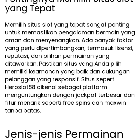
yang Tepat
Memilih situs slot yang tepat sangat penting
untuk memastikan pengalaman bermain yang
aman dan menyenangkan. Ada banyak faktor
yang perlu dipertimbangkan, termasuk lisensi,
reputasi, dan pilihan permainan yang
ditawarkan. Pastikan situs yang Anda pilih
memiliki keamanan yang baik dan dukungan
pelanggan yang responsif. Situs seperti
Heroslot88 dikenal sebagai platform
menguntungkan dengan jackpot terbesar dan
fitur menarik seperti free spins dan maxwin
tanpa batas.
Jenis-jenis Permainan