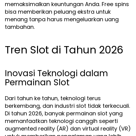
memaksimalkan keuntungan Anda. Free spins
bisa memberikan peluang ekstra untuk
menang tanpa harus mengeluarkan uang
tambahan.
Tren Slot di Tahun 2026
Inovasi Teknologi dalam
Permainan Slot
Dari tahun ke tahun, teknologi terus
berkembang, dan industri slot tidak terkecuali.
Di tahun 2026, banyak permainan slot yang
memanfaatkan teknologi canggih seperti
augmented reality (AR) dan virtual reality (VR)