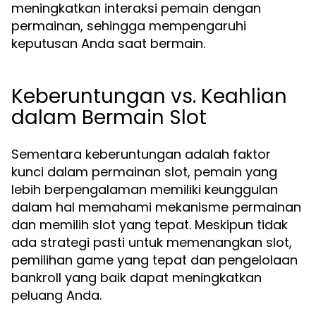
meningkatkan interaksi pemain dengan
permainan, sehingga mempengaruhi
keputusan Anda saat bermain.
Keberuntungan vs. Keahlian
dalam Bermain Slot
Sementara keberuntungan adalah faktor
kunci dalam permainan slot, pemain yang
lebih berpengalaman memiliki keunggulan
dalam hal memahami mekanisme permainan
dan memilih slot yang tepat. Meskipun tidak
ada strategi pasti untuk memenangkan slot,
pemilihan game yang tepat dan pengelolaan
bankroll yang baik dapat meningkatkan
peluang Anda.