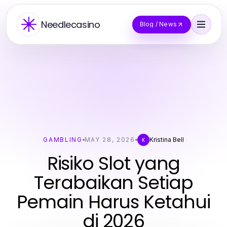
Needlecasino
Blog / News
GAMBLING
MAY 28, 2026
Kristina Bell
K
Risiko Slot yang
Terabaikan Setiap
Pemain Harus Ketahui
di 2026