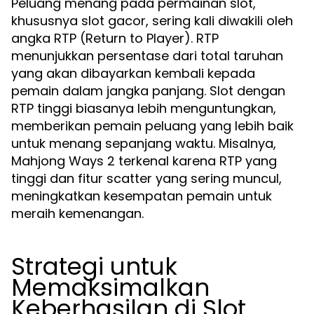
Peluang menang pada permainan slot,
khususnya slot gacor, sering kali diwakili oleh
angka RTP (Return to Player). RTP
menunjukkan persentase dari total taruhan
yang akan dibayarkan kembali kepada
pemain dalam jangka panjang. Slot dengan
RTP tinggi biasanya lebih menguntungkan,
memberikan pemain peluang yang lebih baik
untuk menang sepanjang waktu. Misalnya,
Mahjong Ways 2 terkenal karena RTP yang
tinggi dan fitur scatter yang sering muncul,
meningkatkan kesempatan pemain untuk
meraih kemenangan.
Strategi untuk
Memaksimalkan
Keberhasilan di Slot