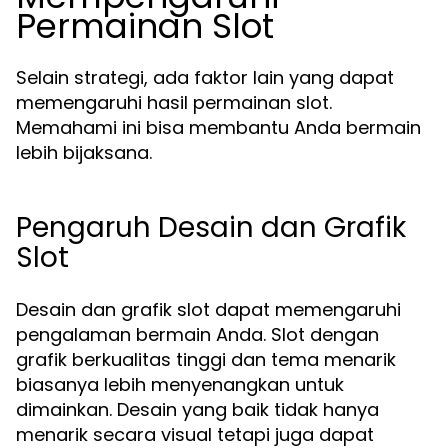
Permainan Slot
Selain strategi, ada faktor lain yang dapat
memengaruhi hasil permainan slot.
Memahami ini bisa membantu Anda bermain
lebih bijaksana.
Pengaruh Desain dan Grafik
Slot
Desain dan grafik slot dapat memengaruhi
pengalaman bermain Anda. Slot dengan
grafik berkualitas tinggi dan tema menarik
biasanya lebih menyenangkan untuk
dimainkan. Desain yang baik tidak hanya
menarik secara visual tetapi juga dapat