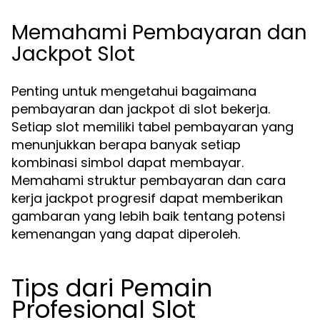
Memahami Pembayaran dan
Jackpot Slot
Penting untuk mengetahui bagaimana
pembayaran dan jackpot di slot bekerja.
Setiap slot memiliki tabel pembayaran yang
menunjukkan berapa banyak setiap
kombinasi simbol dapat membayar.
Memahami struktur pembayaran dan cara
kerja jackpot progresif dapat memberikan
gambaran yang lebih baik tentang potensi
kemenangan yang dapat diperoleh.
Tips dari Pemain
Profesional Slot